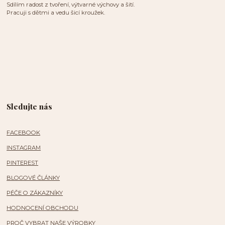
Sdílím radost z tvoření, výtvarné výchovy a šití.
Pracuji s dětmi a vedu šicí kroužek.
Sledujte nás
FACEBOOK
INSTAGRAM
PINTEREST
BLOGOVÉ ČLÁNKY
PÉČE O ZÁKAZNÍKY
HODNOCENÍ OBCHODU
PROČ VYBRAT NAŠE VÝROBKY