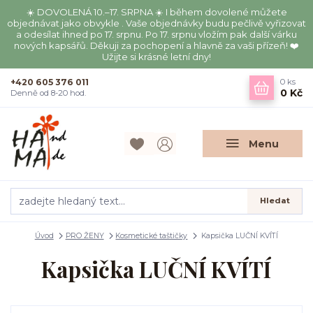
☀️ DOVOLENÁ 10.–17. SRPNA ☀️ I během dovolené můžete
objednávat jako obvykle . Vaše objednávky budu pečlivě vyřizovat
a odesílat ihned po 17. srpnu. Po 17. srpnu vložím pak další várku
nových kapsářů. Děkuji za pochopení a hlavně za vaši přízeň! ❤️
Užijte si krásné letní dny!
+420 605 376 011
0
ks
0 Kč
Denně od 8-20 hod.
Menu
Hledat
Úvod
PRO ŽENY
Kosmetické taštičky
Kapsička LUČNÍ KVÍTÍ
Kapsička LUČNÍ KVÍTÍ