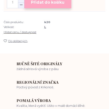
Přidat do košíku
Číslo produktu:
k20
Velikost:
L
Hlídat cenu / dostupnost
Do oblíbených
RUČNĚ ŠITÉ ORIGINÁLY
žádná sériová výroba z pásu
REGIONÁLNÍ ZNAČKA
Poctivý původ z Krkonoš.
POMALÁ VÝROBA
Kvalita, která vydrží. Ušito v malé domácí dílně.