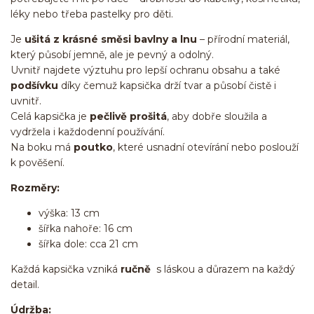
léky nebo třeba pastelky pro děti.
Je
ušitá z krásné směsi bavlny a lnu
– přírodní materiál,
který působí jemně, ale je pevný a odolný.
Uvnitř najdete výztuhu pro lepší ochranu obsahu a také
podšívku
díky čemuž kapsička drží tvar a působí čistě i
uvnitř.
Celá kapsička je
pečlivě prošitá
, aby dobře sloužila a
vydržela i každodenní používání.
Na boku má
poutko
, které usnadní otevírání nebo poslouží
k pověšení.
Rozměry:
výška: 13 cm
šířka nahoře: 16 cm
šířka dole: cca 21 cm
Každá kapsička vzniká
ručně
s láskou a důrazem na každý
detail.
Údržba: