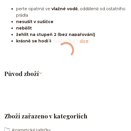
perte opatrně ve
vlažné vodě
, odděleně od ostatního
prádla
nesušit v sušičce
nebělit
žehlit na stupeň 2 (bez napařování)
krásně se hodí k
naší velké tašce
Původ zboží
Zboží zařazeno v kategoriích
Kosmetické taštičky