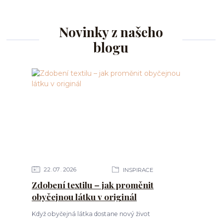
Novinky z našeho
blogu
22
07
2026
INSPIRACE
Zdobení textilu – jak proměnit
obyčejnou látku v originál
Když obyčejná látka dostane nový život