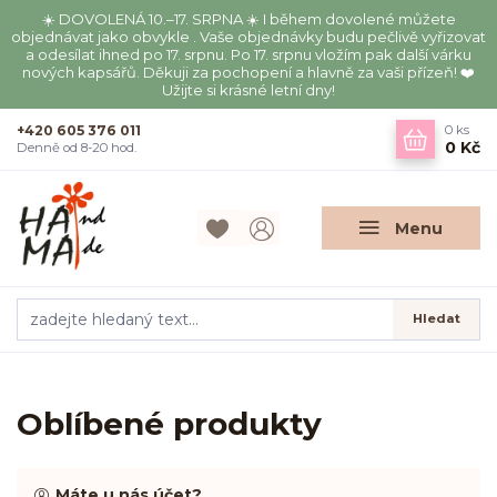
☀️ DOVOLENÁ 10.–17. SRPNA ☀️ I během dovolené můžete
objednávat jako obvykle . Vaše objednávky budu pečlivě vyřizovat
a odesílat ihned po 17. srpnu. Po 17. srpnu vložím pak další várku
nových kapsářů. Děkuji za pochopení a hlavně za vaši přízeň! ❤️
Užijte si krásné letní dny!
+420 605 376 011
0
ks
0 Kč
Denně od 8-20 hod.
Menu
Hledat
Oblíbené produkty
Máte u nás účet?