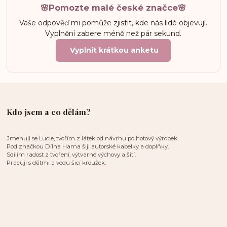
🌸Pomozte malé české značce🌸
Vaše odpověď mi pomůže zjistit, kde nás lidé objevují.
Vyplnění zabere méně než pár sekund.
Vyplnit krátkou anketu
Kdo jsem a co dělám?
Jmenuji se Lucie, tvořím z látek od návrhu po hotový výrobek.
Pod značkou Dílna Hama šiji autorské kabelky a doplňky.
Sdílím radost z tvoření, výtvarné výchovy a šití.
Pracuji s dětmi a vedu šicí kroužek.