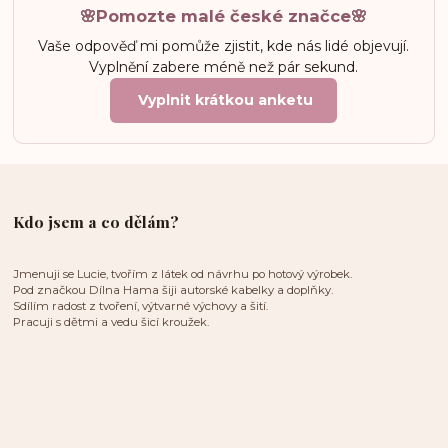
🌸Pomozte malé české značce🌸
Vaše odpověď mi pomůže zjistit, kde nás lidé objevují.
Vyplnění zabere méně než pár sekund.
Vyplnit krátkou anketu
Kdo jsem a co dělám?
Jmenuji se Lucie, tvořím z látek od návrhu po hotový výrobek.
Pod značkou Dílna Hama šiji autorské kabelky a doplňky.
Sdílím radost z tvoření, výtvarné výchovy a šití.
Pracuji s dětmi a vedu šicí kroužek.