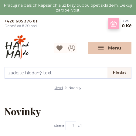
Pracuji na dalších kapsářích a už brzy budou opět skladem. Děkuji
za trpělivost!
+420 605 376 011
0
ks
0 Kč
Denně od 8-20 hod.
Menu
Hledat
Úvod
Novinky
Novinky
strana
z 1