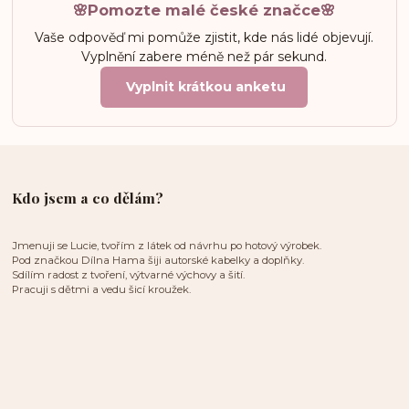
🌸Pomozte malé české značce🌸
Vaše odpověď mi pomůže zjistit, kde nás lidé objevují.
Vyplnění zabere méně než pár sekund.
Vyplnit krátkou anketu
Kdo jsem a co dělám?
Jmenuji se Lucie, tvořím z látek od návrhu po hotový výrobek.
Pod značkou Dílna Hama šiji autorské kabelky a doplňky.
Sdílím radost z tvoření, výtvarné výchovy a šití.
Pracuji s dětmi a vedu šicí kroužek.