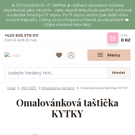
☀️ DOVOLENÁ 10.–17. SRPNA ☀️ I během dovolené můžete
objednávat jako obvykle . Vaše objednávky budu pečlivě vyřizovat
a odesílat ihned po 17. srpnu. Po 17. srpnu vložím pak další várku
nových kapsářů. Děkuji za pochopení a hlavně za vaši přízeň! ❤️
Užijte si krásné letní dny!
+420 605 376 011
0
ks
0 Kč
Denně od 8-20 hod.
Menu
Hledat
Úvod
PRO DĚTI
Omalovánky na textil
Omalovánková taštička KYTKY
Omalovánková taštička
KYTKY