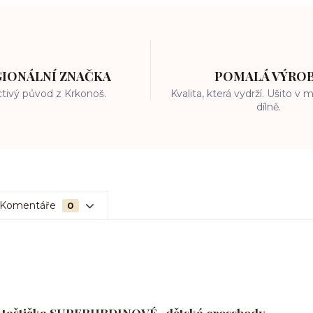
GIONÁLNÍ ZNAČKA
POMALÁ VÝRO
tivý původ z Krkonoš.
Kvalita, která vydrží. Ušito v
dílně.
Komentáře
0
vá taštička SUPERHRDINOVÉ- dětská crossbody