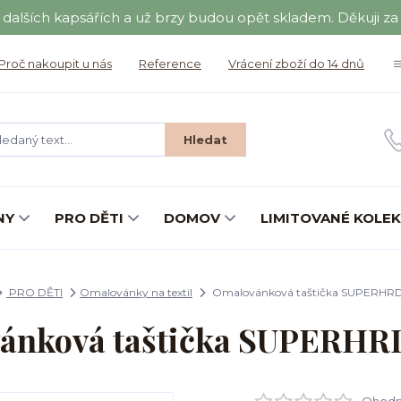
a dalších kapsářích a už brzy budou opět skladem. Děkuji za t
Proč nakoupit u nás
Reference
Vrácení zboží do 14 dnů
Hledat
NY
PRO DĚTI
DOMOV
LIMITOVANÉ KOLE
PRO DĚTI
Omalovánky na textil
Omalovánková taštička SUPERHR
ánková taštička SUPERH