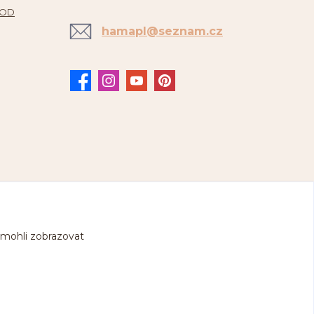
 OD
hamapl@seznam.cz
 mohli zobrazovat