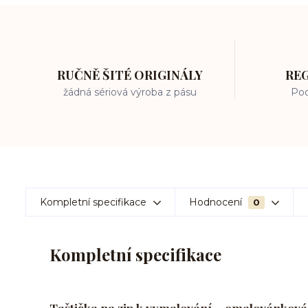
RUČNĚ ŠITÉ ORIGINÁLY
RE
žádná sériová výroba z pásu
Poc
Kompletní specifikace
Hodnocení
0
Kompletní specifikace
Taštička na zip k vymalování – omalovánko