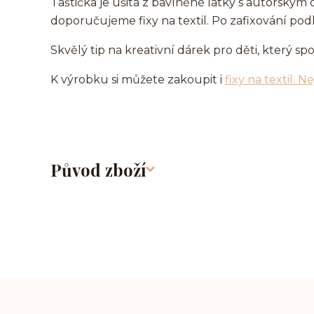
Taštička je ušitá z bavlněné látky s autorsk
doporučujeme fixy na textil. Po zafixování pod
Skvělý tip na kreativní dárek pro děti, který spoj
K výrobku si můžete zakoupit i
fixy na textil. N
Původ zboží