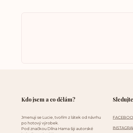
Kdo jsem a co dělám?
Sledujte
Jmenuji se Lucie, tvořím z látek od návrhu
FACEBO
po hotový výrobek.
INSTAGR
Pod značkou Dílna Hama šiji autorské