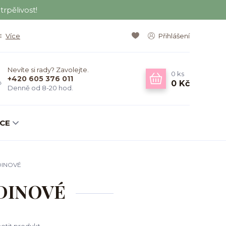
rpělivost!
Více
Přihlášení
Nevíte si rady? Zavolejte.
0
ks
+420 605 376 011
0 Kč
Denně od 8-20 hod.
KCE
DINOVÉ
RDINOVÉ