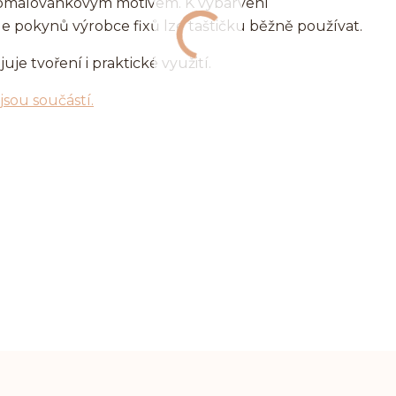
ým omalovánkovým motivem. K vybarvení
le pokynů výrobce fixů lze taštičku běžně používat.
uje tvoření i praktické využití.
ejsou součástí.