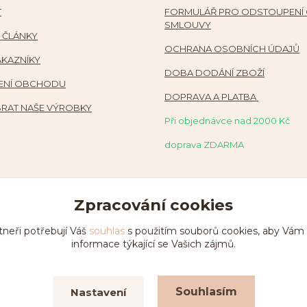
T
FORMULÁŘ PRO ODSTOUPENÍ
SMLOUVY
 ČLÁNKY
OCHRANA OSOBNÍCH ÚDAJŮ
ÁKAZNÍKY
DOBA DODÁNÍ ZBOŽÍ
NÍ OBCHODU
DOPRAVA A PLATBA
RAT NAŠE VÝROBKY
Při objednávce nad 2000 Kč
doprava ZDARMA
Zpracování cookies
tneři potřebují Váš
souhlas
s použitím souborů cookies, aby Vám
informace týkající se Vašich zájmů.
Souhlasím
Nastavení