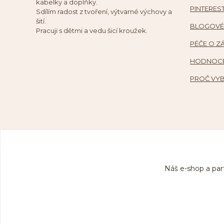
kabelky a doplňky.
PINTERES
Sdílím radost z tvoření, výtvarné výchovy a
šití.
BLOGOVÉ
Pracuji s dětmi a vedu šicí kroužek.
PÉČE O Z
HODNOCE
PROČ VYB
Náš e-shop a par