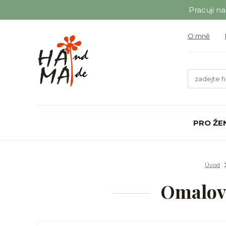
Pracuji n
O mně
PRO ŽE
Úvod
Omalov