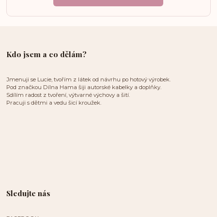
Kdo jsem a co dělám?
Jmenuji se Lucie, tvořím z látek od návrhu po hotový výrobek.
Pod značkou Dílna Hama šiji autorské kabelky a doplňky.
Sdílím radost z tvoření, výtvarné výchovy a šití.
Pracuji s dětmi a vedu šicí kroužek.
Sledujte nás