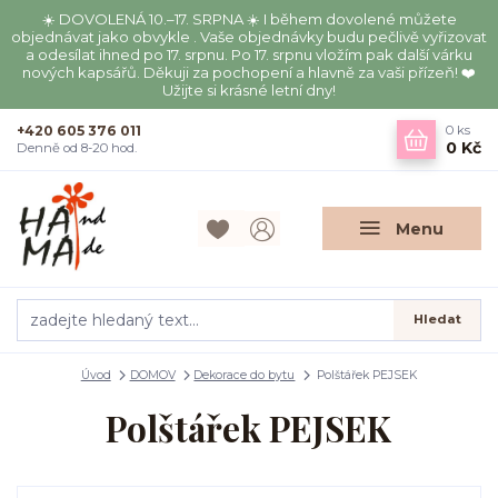
☀️ DOVOLENÁ 10.–17. SRPNA ☀️ I během dovolené můžete
objednávat jako obvykle . Vaše objednávky budu pečlivě vyřizovat
a odesílat ihned po 17. srpnu. Po 17. srpnu vložím pak další várku
nových kapsářů. Děkuji za pochopení a hlavně za vaši přízeň! ❤️
Užijte si krásné letní dny!
+420 605 376 011
0
ks
0 Kč
Denně od 8-20 hod.
Menu
Hledat
Úvod
DOMOV
Dekorace do bytu
Polštářek PEJSEK
Polštářek PEJSEK