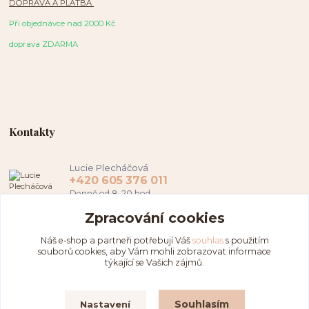
DOPRAVA A PLATBA
Při objednávce nad 2000 Kč
doprava ZDARMA
Kontakty
Lucie Plecháčová
+420 605 376 011
Denně od 8-20 hod.
Zpracování cookies
hamapl@seznam.cz
Náš e-shop a partneři potřebují Váš
souhlas
s použitím
souborů cookies, aby Vám mohli zobrazovat informace
týkající se Vašich zájmů.
Souhlasím
Nastavení