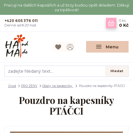
Pracuji na dalších kapsářích a už brzy budou opět skladem. Děkuji
za trpělivost!
+420 605 376 011
0
ks
0 Kč
Denně od 8-20 hod.
Menu
Hledat
Úvod
PRO ŽENY
Obaly na kapesníky
Pouzdro na kapesníky PTÁČCI
Pouzdro na kapesníky
PTÁČCI