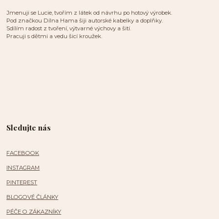
Jmenuji se Lucie, tvořím z látek od návrhu po hotový výrobek.
Pod značkou Dílna Hama šiji autorské kabelky a doplňky.
Sdílím radost z tvoření, výtvarné výchovy a šití.
Pracuji s dětmi a vedu šicí kroužek.
Sledujte nás
FACEBOOK
INSTAGRAM
PINTEREST
BLOGOVÉ ČLÁNKY
PÉČE O ZÁKAZNÍKY