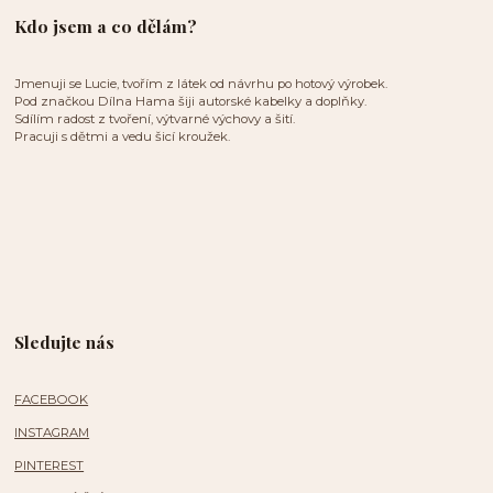
Kdo jsem a co dělám?
Jmenuji se Lucie, tvořím z látek od návrhu po hotový výrobek.
Pod značkou Dílna Hama šiji autorské kabelky a doplňky.
Sdílím radost z tvoření, výtvarné výchovy a šití.
Pracuji s dětmi a vedu šicí kroužek.
Sledujte nás
FACEBOOK
INSTAGRAM
PINTEREST