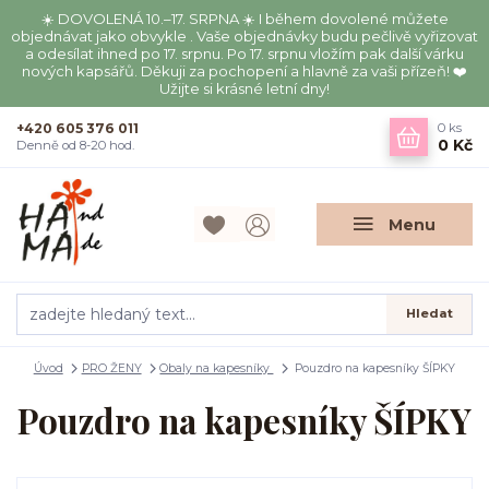
☀️ DOVOLENÁ 10.–17. SRPNA ☀️ I během dovolené můžete
objednávat jako obvykle . Vaše objednávky budu pečlivě vyřizovat
a odesílat ihned po 17. srpnu. Po 17. srpnu vložím pak další várku
nových kapsářů. Děkuji za pochopení a hlavně za vaši přízeň! ❤️
Užijte si krásné letní dny!
+420 605 376 011
0
ks
0 Kč
Denně od 8-20 hod.
Menu
Hledat
Úvod
PRO ŽENY
Obaly na kapesníky
Pouzdro na kapesníky ŠÍPKY
Pouzdro na kapesníky ŠÍPKY