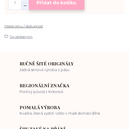
Přidat do košíku
Hlídat cenu / dostupnost
Do oblíbených
RUČNĚ ŠITÉ ORIGINÁLY
žádná sériová výroba z pásu
REGIONÁLNÍ ZNAČKA
Poctivý původ z Krkonoš.
POMALÁ VÝROBA
Kvalita, která vydrží. Ušito v malé domácí dílně.
ŠIJU TAKÉ NA PŘÁNÍ