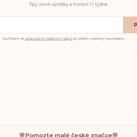
Tipy, nové výrobky a tvoření 1× týdně.
P
Souhlasím se
zpracováním osobních údajů
za účelem rozesílky newsletteru.
🌸Pomozte malé české značce🌸