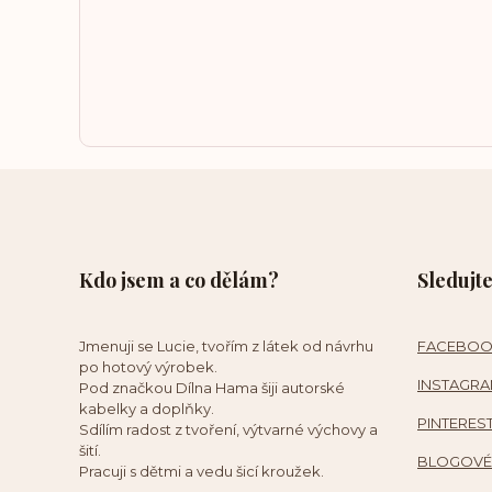
Kdo jsem a co dělám?
Sledujte
Jmenuji se Lucie, tvořím z látek od návrhu
FACEBO
po hotový výrobek.
INSTAGR
Pod značkou Dílna Hama šiji autorské
kabelky a doplňky.
PINTERES
Sdílím radost z tvoření, výtvarné výchovy a
šití.
BLOGOVÉ
Pracuji s dětmi a vedu šicí kroužek.