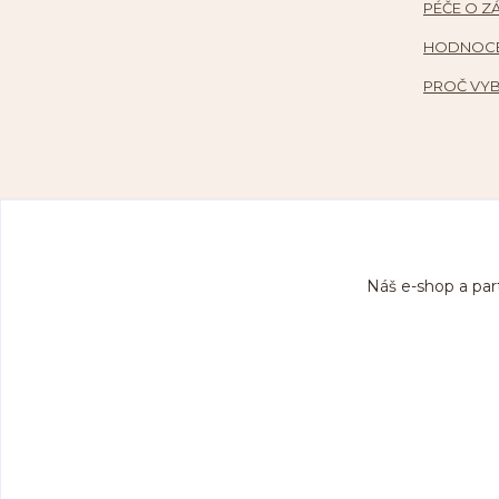
PÉČE O Z
HODNOCE
PROČ VYB
Náš e-shop a par
Co