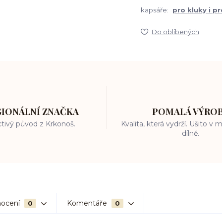
kapsáře:
pro kluky i p
Do oblíbených
GIONÁLNÍ ZNAČKA
POMALÁ VÝRO
tivý původ z Krkonoš.
Kvalita, která vydrží. Ušito v
dílně.
ocení
Komentáře
0
0