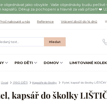
jednávat jako obvykle . Vaše objednávky budu pečlivě vyři
 kapsářů. Děkuji za pochopení a hlavně za vaši přízeň! ❤️ Užij
Proč nakoupit u nás
Reference
Vrácení zboží do 14 dnů
Hledat
NY
PRO DĚTI
DOMOV
LIMITOVANÉ KOLE
Úvod
PRO DĚTI
Kapsáře do školky
Pytel, kapsář do školky LIŠTIČKY
el, kapsář do školky LIŠT