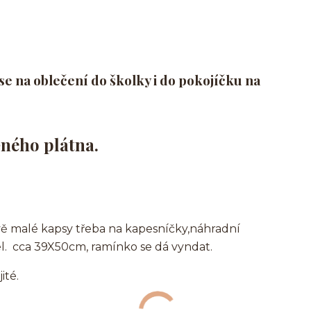
se na oblečení do školky i do pokojíčku na
ěného plátna.
ě malé kapsy třeba na kapesníčky,náhradní
.vel. cca 39X50cm, ramínko se dá vyndat.
ité.