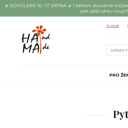
☀️ DOVOLENÁ 10.–17. SRPNA ☀️ I během dovolené můžete ob
pak další várku nových
O mně
PRO ŽE
Pyt