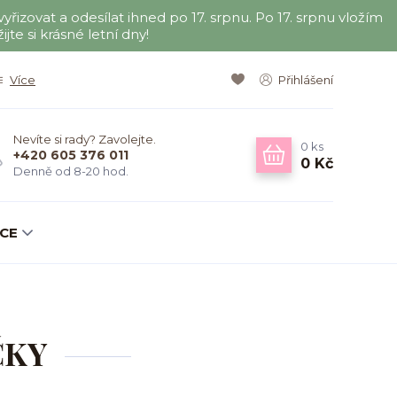
zovat a odesílat ihned po 17. srpnu. Po 17. srpnu vložím
te si krásné letní dny!
Více
Přihlášení
Nevíte si rady? Zavolejte.
0
ks
+420 605 376 011
0 Kč
Denně od 8-20 hod.
KCE
IČKY