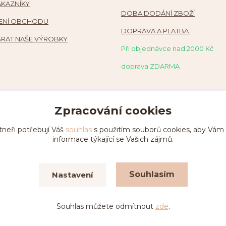
ÁKAZNÍKY
DOBA DODÁNÍ ZBOŽÍ
NÍ OBCHODU
DOPRAVA A PLATBA
RAT NAŠE VÝROBKY
Při objednávce nad 2000 Kč
doprava ZDARMA
Zpracování cookies
tneři potřebují Váš
souhlas
s použitím souborů cookies, aby Vám
informace týkající se Vašich zájmů.
Souhlasím
Nastavení
pyright © 2020-2026 Dílna Hama
Vytvořeno na
Eshop-rychle
Souhlas můžete odmítnout
zde
.