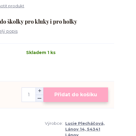
tit produkt
o školky pro kluky i pro holky
elý popis
Skladem 1 ks
Přidat do košíku
Výrobce:
Lucie Plecháčová,
Lánov 14, 54341
Lánov