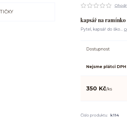
Ohodno
kapsář na ramínko d
Pytel, kapsář do ško...
c
Dostupnost
Nejsme plátci DPH
350 Kč
/
ks
Číslo produktu:
k114