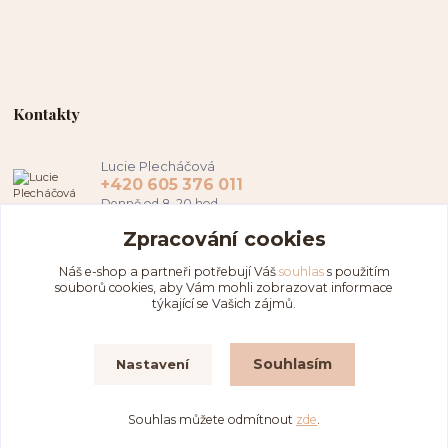
Kontakty
Lucie Plecháčová
+420 605 376 011
Denně od 8-20 hod.
Zpracování cookies
hamapl@seznam.cz
Náš e-shop a partneři potřebují Váš
souhlas
s použitím
souborů cookies, aby Vám mohli zobrazovat informace
týkající se Vašich zájmů.
Souhlasím
Nastavení
Copyright © 2020-2026 Dílna Hama
Souhlas můžete odmítnout
zde
.
Vytvořeno na
Eshop-rychle.cz