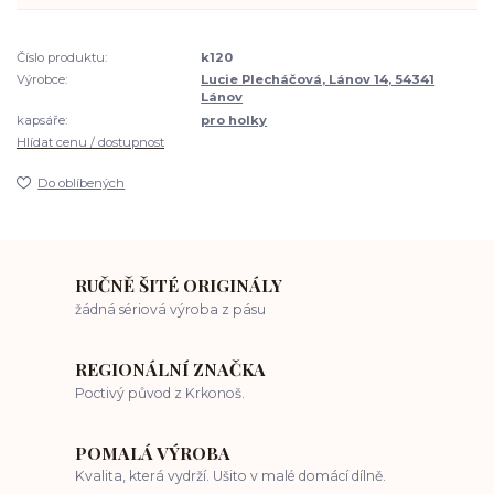
Číslo produktu:
k120
Výrobce:
Lucie Plecháčová, Lánov 14, 54341
Lánov
kapsáře:
pro holky
Hlídat cenu / dostupnost
Do oblíbených
RUČNĚ ŠITÉ ORIGINÁLY
žádná sériová výroba z pásu
REGIONÁLNÍ ZNAČKA
Poctivý původ z Krkonoš.
POMALÁ VÝROBA
Kvalita, která vydrží. Ušito v malé domácí dílně.