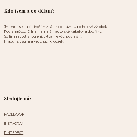
Kdo jsem a co dělám?
Jmenuji se Lucie, tvořím z látek od návrhu po hotový výrobek.
Pod značkou Dílna Hama šiji autorské kabelky a doplňky.
Sdílím radost z tvoření, výtvarné výchovy a šití.
Pracuji s dětmi a vedu šicí kroužek.
Sledujte nás
FACEBOOK
INSTAGRAM
PINTEREST