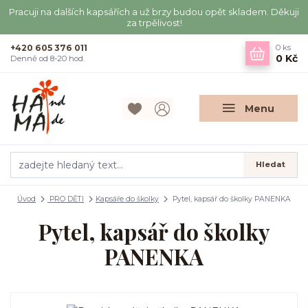
Pracuji na dalších kapsářích a už brzy budou opět skladem. Děkuji
za trpělivost!
+420 605 376 011
0
ks
0 Kč
Denně od 8-20 hod.
Menu
Hledat
Úvod
PRO DĚTI
Kapsáře do školky
Pytel, kapsář do školky PANENKA
Pytel, kapsář do školky
PANENKA