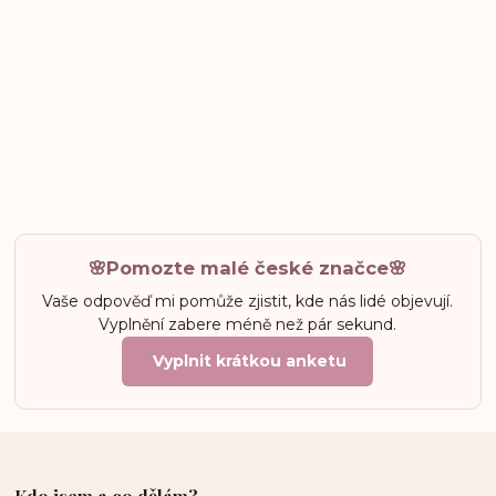
🌸Pomozte malé české značce🌸
Vaše odpověď mi pomůže zjistit, kde nás lidé objevují.
Vyplnění zabere méně než pár sekund.
Vyplnit krátkou anketu
Kdo jsem a co dělám?