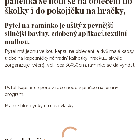
panenka
se
hodí se na oblečení do
školky i do pokojíčku na hračky,
Pytel na ramínko je ušitý z pevnější
silnější bavlny, zdobený aplikací,textilní
malbou.
Pytel má jednu velkou kapsu na oblečení a dvě malé kapsy
třeba na kapesníčky,náhradní kalhotky, hračku.....skvěle
zorganizuje věci :)...vel. cca 36X50cm, ramínko se dá vyndat
Pytel, kapsář se pere v ruce nebo v pračce na jemný
program.
Máme blondýnky i tmavovlásky.