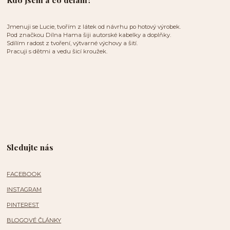
Jmenuji se Lucie, tvořím z látek od návrhu po hotový výrobek.
Pod značkou Dílna Hama šiji autorské kabelky a doplňky.
Sdílím radost z tvoření, výtvarné výchovy a šití.
Pracuji s dětmi a vedu šicí kroužek.
Sledujte nás
FACEBOOK
INSTAGRAM
PINTEREST
BLOGOVÉ ČLÁNKY