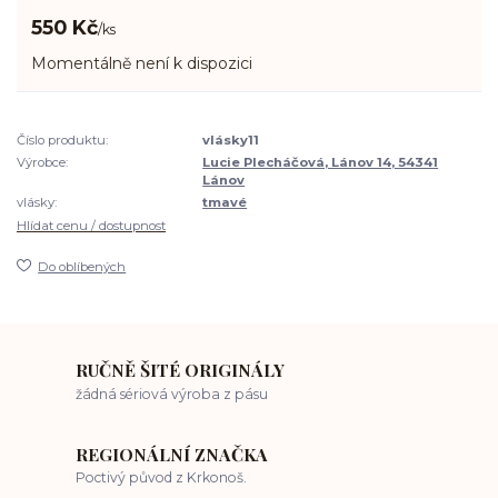
550 Kč
/
ks
Momentálně není k dispozici
Číslo produktu:
vlásky11
Výrobce:
Lucie Plecháčová, Lánov 14, 54341
Lánov
vlásky:
tmavé
Hlídat cenu / dostupnost
Do oblíbených
RUČNĚ ŠITÉ ORIGINÁLY
žádná sériová výroba z pásu
REGIONÁLNÍ ZNAČKA
Poctivý původ z Krkonoš.