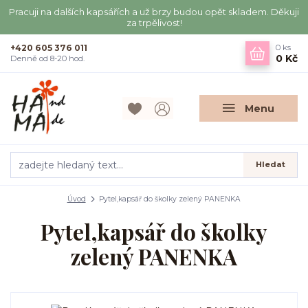
Pracuji na dalších kapsářích a už brzy budou opět skladem. Děkuji
za trpělivost!
+420 605 376 011
0
ks
0 Kč
Denně od 8-20 hod.
Menu
Hledat
Úvod
Pytel,kapsář do školky zelený PANENKA
Pytel,kapsář do školky
zelený PANENKA