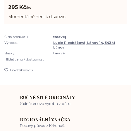
295 Kč
/
ks
Momentálně není k dispozici
Číslo produktu:
tmavé|1
Výrobce:
Lucie Plecháčová, Lánov 14, 54341
Lánov
vlásky:
tmavé
Hlídat cenu / dostupnost
Do oblíbených
RUČNĚ ŠITÉ ORIGINÁLY
žádná sériová výroba z pásu
REGIONÁLNÍ ZNAČKA
Poctivý původ z Krkonoš.