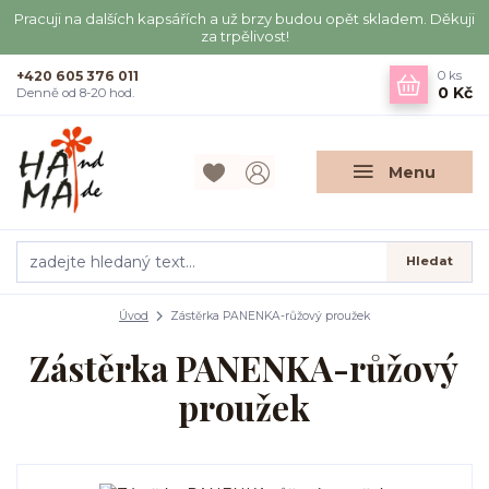
Pracuji na dalších kapsářích a už brzy budou opět skladem. Děkuji
za trpělivost!
+420 605 376 011
0
ks
0 Kč
Denně od 8-20 hod.
Menu
Hledat
Úvod
Zástěrka PANENKA-růžový proužek
Zástěrka PANENKA-růžový
proužek