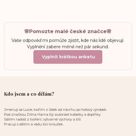
🌸Pomozte malé české značce🌸
Vaše odpověď mi pomůže zjistit, kde nás lidé objevují.
Vyplnění zabere méně než pár sekund.
Vyplnit krátkou anketu
Kdo jsem a co dělám?
Jmenuji se Lucie, tvořím z látek od návrhu po hotový výrobek.
Pod značkou Dílna Hama šiji autorské kabelky a doplňky.
Sdílím radost z tvoření, výtvarné výchovy a šití.
Pracuji s dětmi a vedu šicí kroužek.