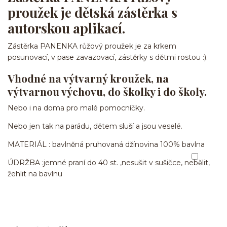
proužek je dětská zástěrka s
autorskou aplikací.
Zástěrka PANENKA růžový proužek je za krkem
posunovací, v pase zavazovací, zástěrky s dětmi rostou :).
Vhodné na výtvarný kroužek, na
výtvarnou výchovu, do školky i do školy.
Nebo i na doma pro malé pomocníčky.
Nebo jen tak na parádu, dětem sluší a jsou veselé.
MATERIÁL : bavlněná pruhovaná džínovina 100% bavlna
ÚDRŽBA :jemné praní do 40 st. ,nesušit v sušičce, nebělit,
žehlit na bavlnu