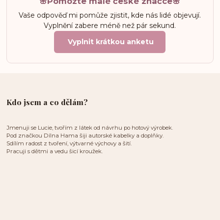
🌸Pomozte malé české značce🌸
Vaše odpověď mi pomůže zjistit, kde nás lidé objevují.
Vyplnění zabere méně než pár sekund.
Vyplnit krátkou anketu
Kdo jsem a co dělám?
Jmenuji se Lucie, tvořím z látek od návrhu po hotový výrobek.
Pod značkou Dílna Hama šiji autorské kabelky a doplňky.
Sdílím radost z tvoření, výtvarné výchovy a šití.
Pracuji s dětmi a vedu šicí kroužek.