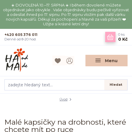
☀️ DOVOLENÁ 10.–17. SRPNA ☀️ I během dovolené můžete
objednávat jako obvykle . Vaše objednávky budu pečlivě vyřizovat
a odesílat ihned po 17. srpnu. Po 17. srpnu vložím pak další várku
nových kapsářů. Děkuji za pochopení a hlavně za vaši přízeň! ❤️
Užijte si krásné letní dny!
+420 605 376 011
0
ks
0 Kč
Denně od 8-20 hod.
Menu
Hledat
Úvod
Malé kapsičky na drobnosti, které
chcete mít po ruce