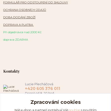
FORMULÁŘ PRO ODSTOUPENÍ OD SMLOUVY
OCHRANA OSOBNÍCH ÚDAJŮ
DOBA DODÁNÍ ZBOŽÍ
DOPRAVA A PLATBA
Při objednávce nad 2000 Kč
doprava ZDARMA
Kontakty
Lucie Plecháčová
+420 605 376 011
Denně od 8-20 hod.
Zpracování cookies
hamapl@seznam.cz
Náš e-shop a partneři potřebují Váš
souhlas
s použitím