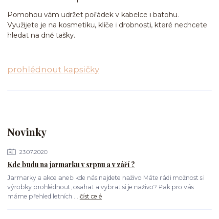
Pomohou vám udržet pořádek v kabelce i batohu.
Využijete je na kosmetiku, klíče i drobnosti, které nechcete
hledat na dně tašky.
prohlédnout kapsičky
Novinky
23.07.2020
Kde budu na jarmarku v srpnu a v září ?
Jarmarky a akce aneb kde nás najdete naživo Máte rádi možnost si
výrobky prohlédnout, osahat a vybrat si je naživo? Pak pro vás
máme přehled letních ...
číst celé