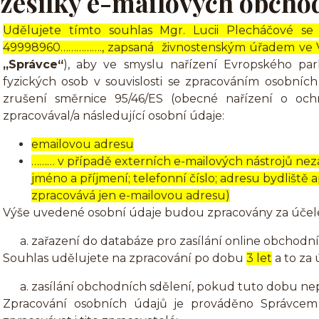
zesílky e-mailových obcho
Udělujete tímto souhlas Mgr. Lucii Plecháčové se
49998960……………., zapsaná živnostenským úřadem ve Vrc
„Správce“
), aby ve smyslu nařízení Evropského pa
fyzických osob v souvislosti se zpracováním osobní
zrušení směrnice 95/46/ES (obecné nařízení o oc
zpracovával/a následující osobní údaje:
emailovou adresu
……… v případě externích e-mailových nástrojů nez
jméno a příjmení; telefonní číslo; adresu bydliště
zpracovává jen e-mailovou adresu)
Výše uvedené osobní údaje budou zpracovány za účel
zařazení do databáze pro zasílání online obchodní
Souhlas udělujete na zpracování po dobu
3 let
a to za
zasílání obchodních sdělení, pokud tuto dobu ne
Zpracování osobních údajů je prováděno Správcem