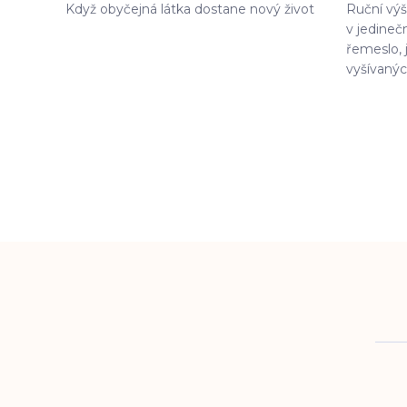
Když obyčejná látka dostane nový život
Ruční výš
v jedinečn
řemeslo, 
vyšívanýc