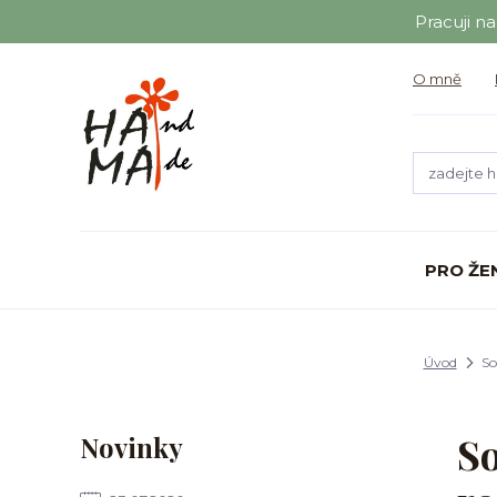
Pracuji n
O mně
PRO ŽE
Úvod
So
So
Novinky