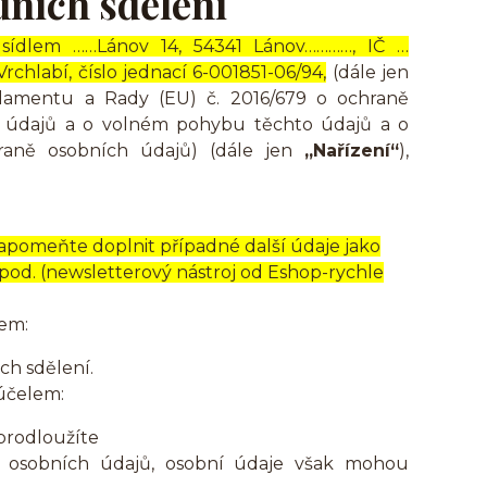
dních sdělení
 sídlem ……Lánov 14, 54341 Lánov…………, IČ …
hlabí, číslo jednací 6-001851-06/94,
(dále jen
rlamentu a Rady (EU) č. 2016/679 o ochraně
ch údajů a o volném pohybu těchto údajů a o
hraně osobních údajů) (dále jen
„Nařízení“
),
apomeňte doplnit případné další údaje jako
 apod. (newsletterový nástroj od Eshop-rychle
em:
ch sdělení.
 účelem:
prodloužíte
 osobních údajů, osobní údaje však mohou