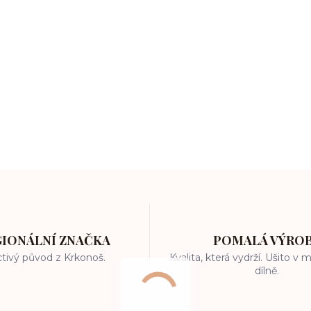
GIONÁLNÍ ZNAČKA
POMALÁ VÝRO
tivý původ z Krkonoš.
Kvalita, která vydrží. Ušito v
dílně.