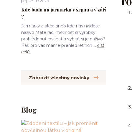
ro
23.07.2020
Kde budu na jarmarku v srpnu a v září
?
Jarmarky a akce aneb kde nás najdete
naživo Máte rádi možnost si výrobky
prohlédnout, osahat a vybrat si je naživo?
Pak pro vás máme přehled letních ...
číst
celé
Zobrazit všechny novinky
Blog