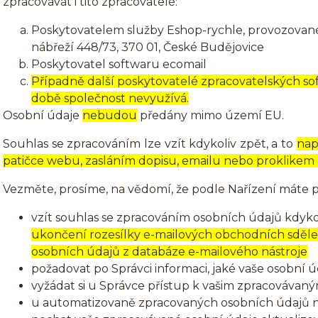
zpracovávat i tito zpracovatelé:
Poskytovatelem služby Eshop-rychle, provozované 
nábřeží 448/73, 370 01, České Budějovice
Poskytovatel softwaru ecomail
Případně další poskytovatelé zpracovatelských soft
době společnost nevyužívá.
Osobní údaje
nebudou
předány mimo území EU.
Souhlas se zpracováním lze vzít kdykoliv zpět, a to
nap
patičce webu, zasláním dopisu, emailu nebo proklikem
Vezměte, prosíme, na vědomí, že podle Nařízení máte p
vzít souhlas se zpracováním osobních údajů kdykol
ukončení rozesílky e-mailových obchodních sdělení
osobních údajů z databáze e-mailového nástroje
požadovat po Správci informaci, jaké vaše osobní 
vyžádat si u Správce přístup k vašim zpracovávan
u automatizovaně zpracovaných osobních údajů na 