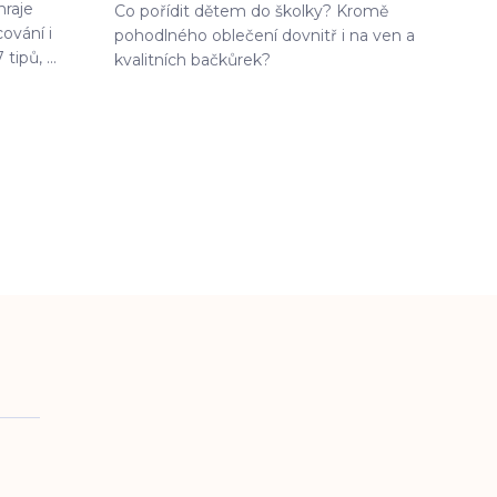
hraje
Co pořídit dětem do školky? Kromě
cování i
pohodlného oblečení dovnitř i na ven a
tipů, ...
kvalitních bačkůrek?