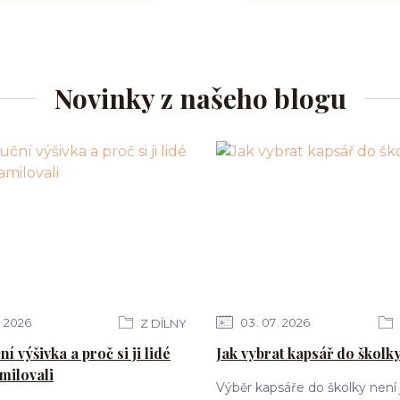
Novinky z našeho blogu
2026
03
07
2026
Z DÍLNY
ní výšivka a proč si ji lidé
Jak vybrat kapsář do školk
milovali
Výběr kapsáře do školky není 