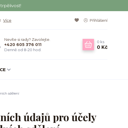
rpělivost!
Více
Přihlášení
Nevíte si rady? Zavolejte.
0
ks
+420 605 376 011
0 Kč
Denně od 8-20 hod.
KCE
ích sdělení
ních údajů pro účely