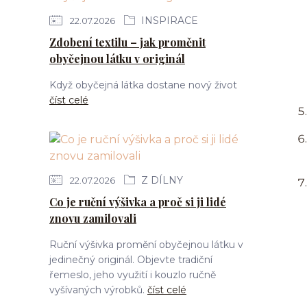
INSPIRACE
22.07.2026
Zdobení textilu – jak proměnit
obyčejnou látku v originál
Když obyčejná látka dostane nový život
číst celé
Z DÍLNY
22.07.2026
Co je ruční výšivka a proč si ji lidé
znovu zamilovali
Ruční výšivka promění obyčejnou látku v
jedinečný originál. Objevte tradiční
řemeslo, jeho využití i kouzlo ručně
vyšívaných výrobků.
číst celé