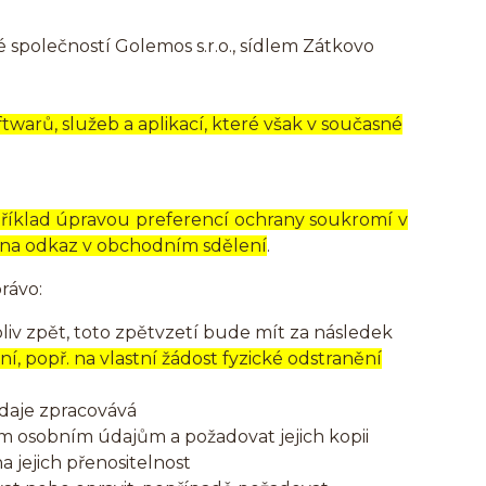
společností Golemos s.r.o., sídlem Zátkovo
warů, služeb a aplikací, které však v současné
říklad úpravou preferencí ochrany soukromí v
 na odkaz v obchodním sdělení
.
rávo:
iv zpět, toto zpětvzetí bude mít za následek
, popř. na vlastní žádost fyzické odstranění
údaje zpracovává
ým osobním údajům a požadovat jejich kopii
jejich přenositelnost