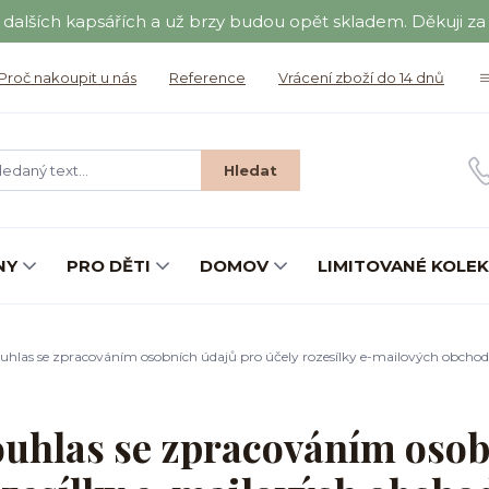
a dalších kapsářích a už brzy budou opět skladem. Děkuji za t
Proč nakoupit u nás
Reference
Vrácení zboží do 14 dnů
Hledat
NY
PRO DĚTI
DOMOV
LIMITOVANÉ KOLE
uhlas se zpracováním osobních údajů pro účely rozesílky e-mailových obchodn
uhlas se zpracováním osob