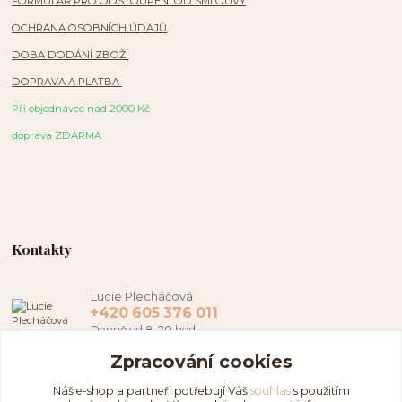
FORMULÁŘ PRO ODSTOUPENÍ OD SMLOUVY
OCHRANA OSOBNÍCH ÚDAJŮ
DOBA DODÁNÍ ZBOŽÍ
DOPRAVA A PLATBA
Při objednávce nad 2000 Kč
doprava ZDARMA
Kontakty
Lucie Plecháčová
+420 605 376 011
Denně od 8-20 hod.
Zpracování cookies
hamapl@seznam.cz
Náš e-shop a partneři potřebují Váš
souhlas
s použitím