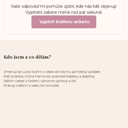
Vaše odpověď mi pomůže zjistit, kde nás lidé objevují.
Vyplnění zabere méně než pár sekund.
Vyplnit krátkou anketu
Kdo jsem a co dělám?
Jmenuji se Lucie, tvořím z látek od návrhu po hotový výrobek.
Pod značkou Dílna Hama šiji autorské kabelky a doplňky.
Sdílím radost z tvoření, výtvarné výchovy a šití.
Pracuji s dětmi a vedu šicí kroužek.