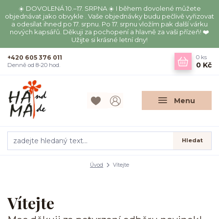
☀️ DOVOLENÁ 10.–17. SRPNA ☀️ I během dovolené můžete
objednávat jako obvykle . Vaše objednávky budu pečlivě vyřizovat
a odesílat ihned po 17. srpnu. Po 17. srpnu vložím pak další várku
nových kapsářů. Děkuji za pochopení a hlavně za vaši přízeň! ❤️
Užijte si krásné letní dny!
+420 605 376 011
0
ks
0 Kč
Denně od 8-20 hod.
Menu
Hledat
Úvod
Vítejte
Vítejte