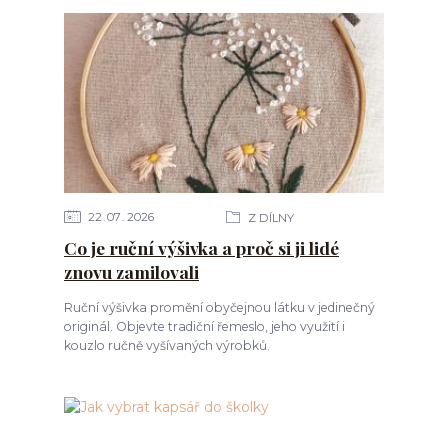
22
07
2026
Z DÍLNY
Co je ruční výšivka a proč si ji lidé
znovu zamilovali
Ruční výšivka promění obyčejnou látku v jedinečný
originál. Objevte tradiční řemeslo, jeho využití i
kouzlo ručně vyšívaných výrobků.