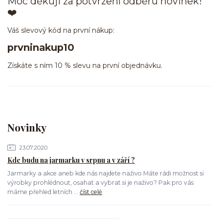
Moc děkuji za potvrzení odběru novinek!
❤️
Váš slevový kód na první nákup:
prvninakup10
Získáte s ním 10 % slevu na první objednávku.
Novinky
23.07.2020
Kde budu na jarmarku v srpnu a v září ?
Jarmarky a akce aneb kde nás najdete naživo Máte rádi možnost si
výrobky prohlédnout, osahat a vybrat si je naživo? Pak pro vás
máme přehled letních ...
číst celé