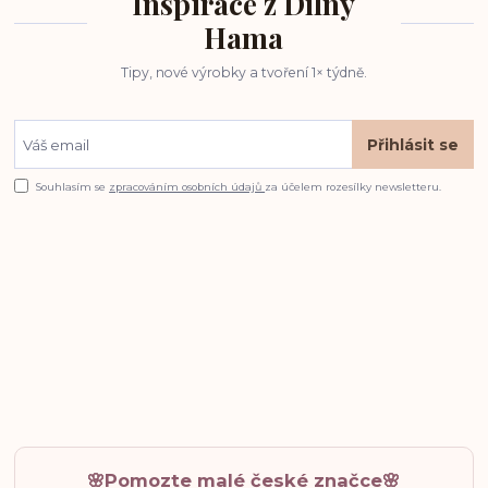
Inspirace z Dílny
Hama
Tipy, nové výrobky a tvoření 1× týdně.
Přihlásit se
Souhlasím se
zpracováním osobních údajů
za účelem rozesílky newsletteru.
🌸Pomozte malé české značce🌸